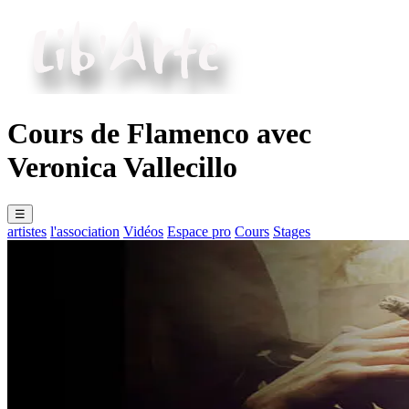
Cours de Flamenco avec
Veronica Vallecillo
☰
artistes
l'association
Vidéos
Espace pro
Cours
Stages