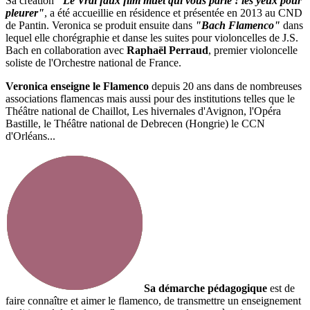
Sa création
"Le Vrai faux film muet qui vous parle ! les yeux pour
pleurer"
, a été accueillie en résidence et présentée en 2013 au CND
de Pantin. Veronica se produit ensuite dans
"Bach Flamenco"
dans
lequel elle chorégraphie et danse les suites pour violoncelles
de J.S.
Bach
en collaboration avec
Raphaël Perraud
, premier violoncelle
soliste de l'Orchestre national de France.
Veronica enseigne le Flamenco
depuis 20 ans dans de nombreuses
associations flamencas mais aussi pour des institutions telles que le
Théâtre national de Chaillot, Les hivernales d'Avignon, l'Opéra
Bastille, le Théâtre national de Debrecen (Hongrie)
le CCN
d'Orléans...
Sa démarche pédagogique
est de
faire connaître et aimer le flamenco, de transmettre un enseignement